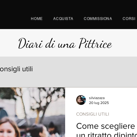
HOME
ACQUISTA
COMMISSIONA
CORSI
Diari di una Pittrice
onsigli utili
silviazaza
20 lug 2025
CONSIGLI UTILI
Come scegliere l
un ritratto dipint