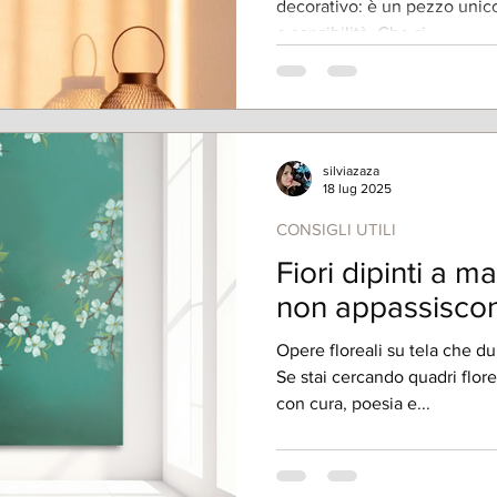
decorativo: è un pezzo unico
e sensibilità. Che si...
silviazaza
18 lug 2025
CONSIGLI UTILI
Fiori dipinti a m
non appassisco
Opere floreali su tela che d
Se stai cercando quadri florea
con cura, poesia e...