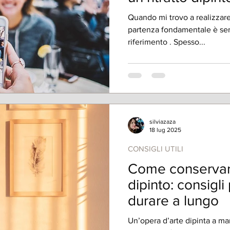
Quando mi trovo a realizzare u
partenza fondamentale è se
riferimento . Spesso...
silviazaza
18 lug 2025
CONSIGLI UTILI
Come conservare
dipinto: consigli 
durare a lungo
Un’opera d’arte dipinta a m