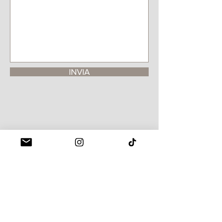
INVIA
VISITE IN STUDIO SOLO SU
APPUNTAMENTO
Cerro Maggiore (MI) - ITALY
silviazazaartist@gmail.com